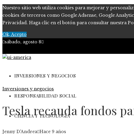
Nuestro sitio web utiliza cookies para mejorar y personaliz
cookies de terceros como Google Adsense, Google Analytics, 
Privacidad. Haga clic en el botón para consultar nuestra Pol
Ok, Acepto
sábado, agosto 8
Quiénes somos
Políticas de Privacidad
INVERSIONES Y NEGOCIOS
Inversiones y negocios
Contacto
RESPONSABILIDAD SOCIAL
Tesla recauda fondos pa
CIENCIA Y TECNOLOGÍA
Jenny D'Andrea
Hace 9 años