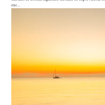
exc...