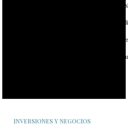
Disney apuesta por TikTok para fortalecer la conex
con Disney+
Modelos corporativos de RSC que mejoran la movil
urbana en las regiones de Bélgica
La escena post-créditos de Spider-Man: Brand Ne
Day y la incógnita sobre el futuro del MCU
Qué es la microbiota intestinal y por qué es vital pa
tu salud
Los eventos musicales más antiguos que siguen
vigentes y activos en el mundo
INVERSIONES Y NEGOCIOS