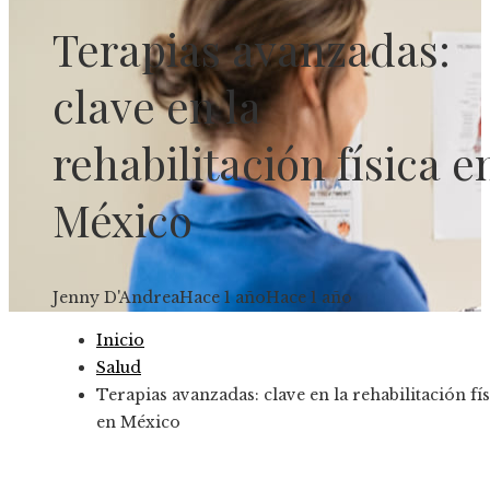
Terapias avanzadas:
clave en la
rehabilitación física e
México
Jenny D'Andrea
Hace 1 año
Hace 1 año
Inicio
Salud
Terapias avanzadas: clave en la rehabilitación fís
en México