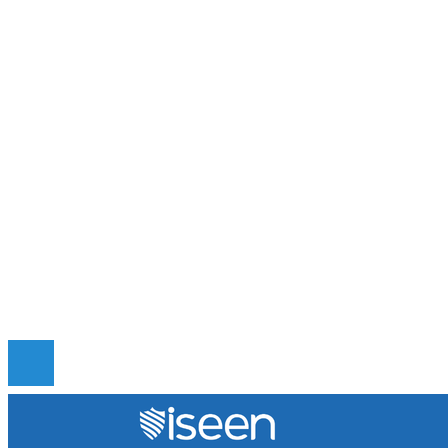
La escena post-créditos de Spider-Man: Brand 
Day y la incógnita sobre el futuro del MCU
Qué es la microbiota intestinal y por qué es vital
para tu salud
Los eventos musicales más antiguos que siguen
vigentes y activos en el mundo
Mapa Del Sitio
Quiénes somos
Políticas de Privacidad
Contacto
© 2020 Todos los derechos reservados.