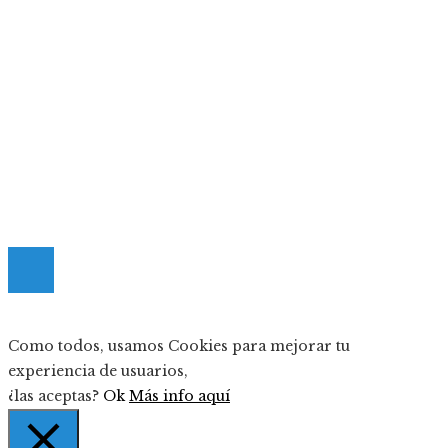
Los teatros históricos que siguen convocando a
públicos contemporáneos
Mapa Del Sitio
Quiénes somos
Políticas de Privacidad
Contacto
© 2020 Todos los derechos reservados.
Como todos, usamos Cookies para mejorar tu
experiencia de usuarios,
¿las aceptas?
Ok
Más info aquí