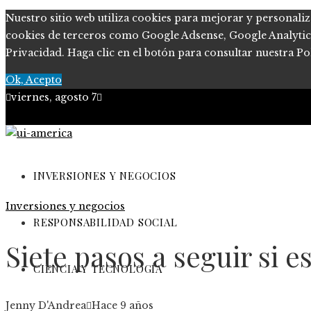
Nuestro sitio web utiliza cookies para mejorar y personaliz
cookies de terceros como Google Adsense, Google Analytics, 
Privacidad. Haga clic en el botón para consultar nuestra Pol
Ok, Acepto
viernes, agosto 7
Quiénes somos
Políticas de Privacidad
INVERSIONES Y NEGOCIOS
Inversiones y negocios
Contacto
RESPONSABILIDAD SOCIAL
Siete pasos a seguir si
CIENCIA Y TECNOLOGÍA
Jenny D'Andrea
Hace 9 años