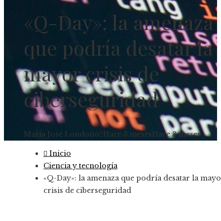
«Q-Day»: la amenaza
que podría desatar la
mayor crisis de
ciberseguridad
María José Londoño
Hace 3 meses
Hace 3 meses
Inicio
Ciencia y tecnología
«Q-Day»: la amenaza que podría desatar la may
crisis de ciberseguridad