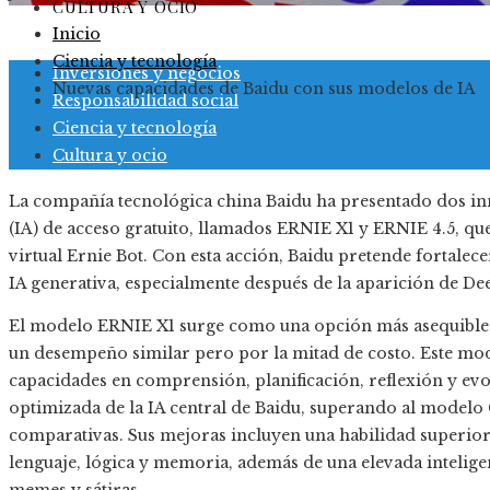
CULTURA Y OCIO
Inicio
Ciencia y tecnología
Inversiones y negocios
Nuevas capacidades de Baidu con sus modelos de IA
Responsabilidad social
Ciencia y tecnología
Cultura y ocio
La compañía tecnológica china Baidu ha presentado dos inn
(IA) de acceso gratuito, llamados ERNIE X1 y ERNIE 4.5, qu
virtual Ernie Bot. Con esta acción, Baidu pretende fortalec
IA generativa, especialmente después de la aparición de De
El modelo ERNIE X1 surge como una opción más asequible 
un desempeño similar pero por la mitad de costo. Este mode
capacidades en comprensión, planificación, reflexión y evo
optimizada de la IA central de Baidu, superando al modelo
comparativas. Sus mejoras incluyen una habilidad superi
lenguaje, lógica y memoria, además de una elevada intelige