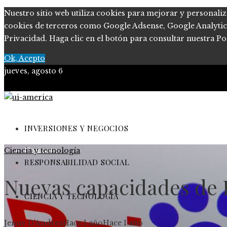
Nuestro sitio web utiliza cookies para mejorar y personaliz
cookies de terceros como Google Adsense, Google Analytics, 
Privacidad. Haga clic en el botón para consultar nuestra Pol
Ok, Acepto
jueves, agosto 6
Quiénes somos
Políticas de Privacidad
INVERSIONES Y NEGOCIOS
Ciencia y tecnología
Contacto
RESPONSABILIDAD SOCIAL
Nuevas capacidades de 
CIENCIA Y TECNOLOGÍA
Jenny D'Andrea
Hace 1 año
Hace 1 año