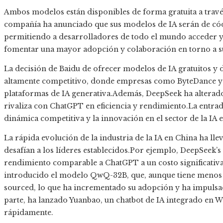
Ambos modelos están disponibles de forma gratuita a través
compañía ha anunciado que sus modelos de IA serán de códi
permitiendo a desarrolladores de todo el mundo acceder y c
fomentar una mayor adopción y colaboración en torno a su
La decisión de Baidu de ofrecer modelos de IA gratuitos y
altamente competitivo, donde empresas como ByteDance y
plataformas de IA generativa.Además, DeepSeek ha alterad
rivaliza con ChatGPT en eficiencia y rendimiento.La entrad
dinámica competitiva y la innovación en el sector de la IA e
La rápida evolución de la industria de la IA en China ha ll
desafían a los líderes establecidos.Por ejemplo, DeepSeek’s
rendimiento comparable a ChatGPT a un costo significativ
introducido el modelo QwQ-32B, que, aunque tiene menos 
sourced, lo que ha incrementado su adopción y ha impulsad
parte, ha lanzado Yuanbao, un chatbot de IA integrado en 
rápidamente.​