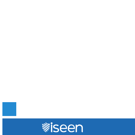
Las ciudades que albergan más bienes culturales
reconocidos por la UNESCO
Lecciones históricas de la Gran Depresión para 
regulación bancaria moderna
Las misiones espaciales clave que transformaron
conocimiento humano
Mapa Del Sitio
Quiénes somos
Políticas de Privacidad
Contacto
© 2020 Todos los derechos reservados.