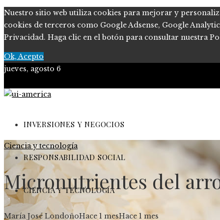
Nuestro sitio web utiliza cookies para mejorar y personaliz
cookies de terceros como Google Adsense, Google Analytics, 
Privacidad. Haga clic en el botón para consultar nuestra Pol
Ok, Acepto
jueves, agosto 6
Quiénes somos
Políticas de Privacidad
INVERSIONES Y NEGOCIOS
Ciencia y tecnología
Contacto
RESPONSABILIDAD SOCIAL
Micronutrientes del arro
CIENCIA Y TECNOLOGÍA
María José Londoño
Hace 1 mes
Hace 1 mes