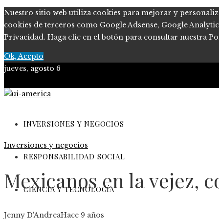
Nuestro sitio web utiliza cookies para mejorar y personaliz
cookies de terceros como Google Adsense, Google Analytics, 
Privacidad. Haga clic en el botón para consultar nuestra Pol
Ok, Acepto
jueves, agosto 6
Quiénes somos
Políticas de Privacidad
INVERSIONES Y NEGOCIOS
Inversiones y negocios
Contacto
RESPONSABILIDAD SOCIAL
Mexicanos en la vejez, 
CIENCIA Y TECNOLOGÍA
Jenny D'Andrea
Hace 9 años