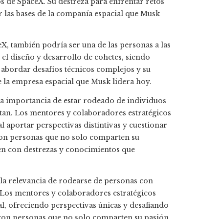
os de SpaceX. Su destreza para enfrentar retos
r las bases de la compañía espacial que Musk
X, también podría ser una de las personas a las
 el diseño y desarrollo de cohetes, siendo
a abordar desafíos técnicos complejos y su
 la empresa espacial que Musk lidera hoy.​
 la importancia de estar rodeado de individuos
an. Los mentores y colaboradores estratégicos
l aportar perspectivas distintivas y cuestionar
con personas que no solo comparten su
en con destrezas y conocimientos que
a la relevancia de rodearse de personas con
Los mentores y colaboradores estratégicos
al, ofreciendo perspectivas únicas y desafiando
r con personas que no solo comparten su pasión