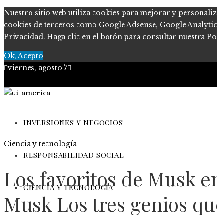
Nuestro sitio web utiliza cookies para mejorar y personaliz
cookies de terceros como Google Adsense, Google Analytics, 
Privacidad. Haga clic en el botón para consultar nuestra Pol
Ok, Acepto
viernes, agosto 7
Quiénes somos
Políticas de Privacidad
INVERSIONES Y NEGOCIOS
Ciencia y tecnología
Contacto
RESPONSABILIDAD SOCIAL
Los favoritos de Musk e
CIENCIA Y TECNOLOGÍA
Musk Los tres genios q