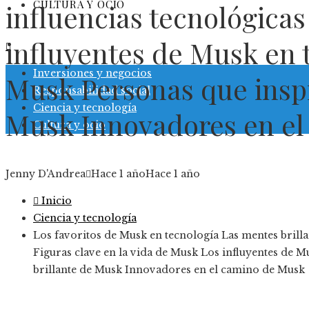
CULTURA Y OCIO
influencias tecnológicas
influyentes de Musk en 
Inversiones y negocios
Musk Personas que inspi
Responsabilidad social
Ciencia y tecnología
Musk Innovadores en e
Cultura y ocio
Jenny D'Andrea
Hace 1 año
Hace 1 año
Inicio
Ciencia y tecnología
Los favoritos de Musk en tecnología Las mentes brill
Figuras clave en la vida de Musk Los influyentes de 
brillante de Musk Innovadores en el camino de Musk