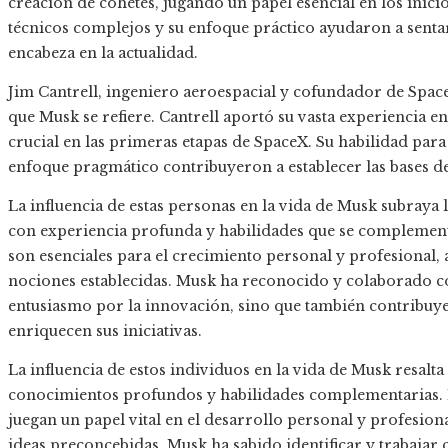
creación de cohetes, jugando un papel esencial en los inici
técnicos complejos y su enfoque práctico ayudaron a senta
encabeza en la actualidad.​
Jim Cantrell, ingeniero aeroespacial y cofundador de Space
que Musk se refiere. Cantrell aportó su vasta experiencia en
crucial en las primeras etapas de SpaceX. Su habilidad par
enfoque pragmático contribuyeron a establecer las bases de
La influencia de estas personas en la vida de Musk subraya
con experiencia profunda y habilidades que se complement
son esenciales para el crecimiento personal y profesional, a
nociones establecidas. Musk ha reconocido y colaborado 
entusiasmo por la innovación, sino que también contribuy
enriquecen sus iniciativas.​​
La influencia de estos individuos en la vida de Musk resalt
conocimientos profundos y habilidades complementarias. 
juegan un papel vital en el desarrollo personal y profesion
ideas preconcebidas. Musk ha sabido identificar y trabaja