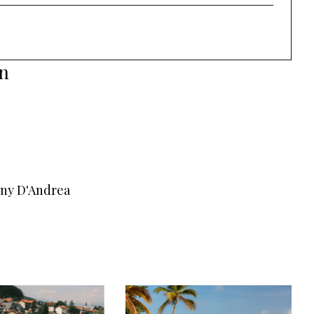
ón
nny D'Andrea