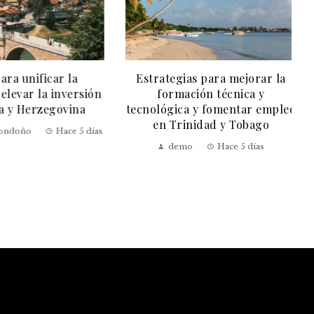
ra unificar la
Estrategias para mejorar la
levar la inversión
formación técnica y
 y Herzegovina
tecnológica y fomentar empleo
en Trinidad y Tobago
ondoño
Hace 5 días
demo
Hace 5 días