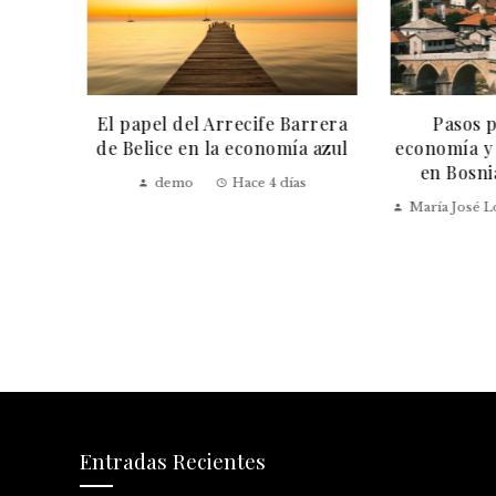
a Gran
El papel del Arrecife Barrera
Pasos pa
ación
de Belice en la economía azul
economía y e
en Bosnia
demo
Hace 4 días
María José L
Entradas Recientes