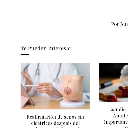
Por Je
Te Pueden Interesar
Estudio 
Antide
nos:
Reafirmación de senos sin
Importanci
tos y
cicatrices después del