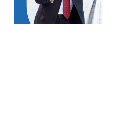
Entradas Recientes
Lecciones históricas de la Gran Depresión para 
regulación bancaria moderna
Las misiones espaciales clave que transformaron
conocimiento humano
Los teatros históricos que siguen convocando a
públicos contemporáneos
Las 15 donaciones individuales más grandes y su
en la filantropía sostenible
El papel del Arrecife Barrera de Belice en la
economía azul