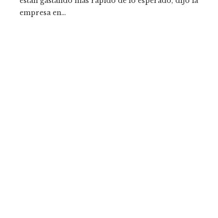
están gastando más rápido de lo esperado, dijo la
empresa en…