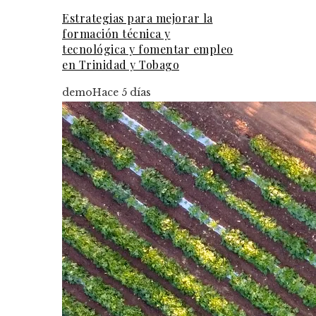
Estrategias para mejorar la
formación técnica y
tecnológica y fomentar empleo
en Trinidad y Tobago
demo
Hace 5 días