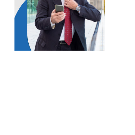
Entradas Recientes
Lecciones históricas de la Gran Depresión para 
regulación bancaria moderna
Las misiones espaciales clave que transformaron
conocimiento humano
Los teatros históricos que siguen convocando a
públicos contemporáneos
Las 15 donaciones individuales más grandes y su
en la filantropía sostenible