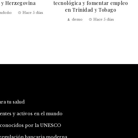
 y Herzegovina
tecnológica y fomentar empleo
en Trinidad y Tobago
ondoño
Hace 5 días
demo
Hace 5 días
ara tu salud
entes y activos en el mundo
 reconocidos por la UNESCO
a regulación bancaria moderna