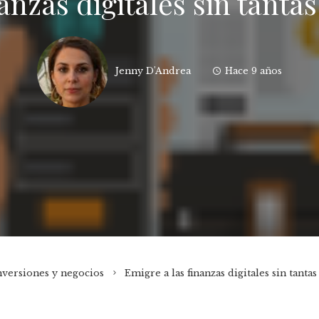
anzas digitales sin tant
Jenny D'Andrea
Hace 9 años
nversiones y negocios
Emigre a las finanzas digitales sin tant