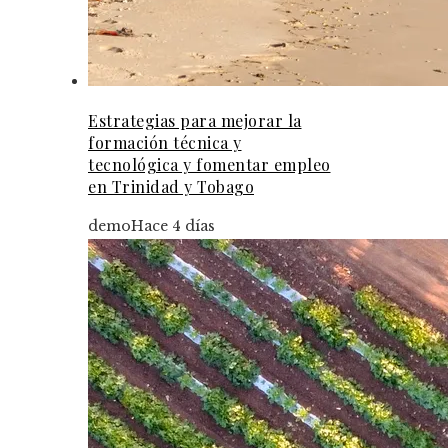
Estrategias para mejorar la
formación técnica y
tecnológica y fomentar empleo
en Trinidad y Tobago
demo
Hace 4 días