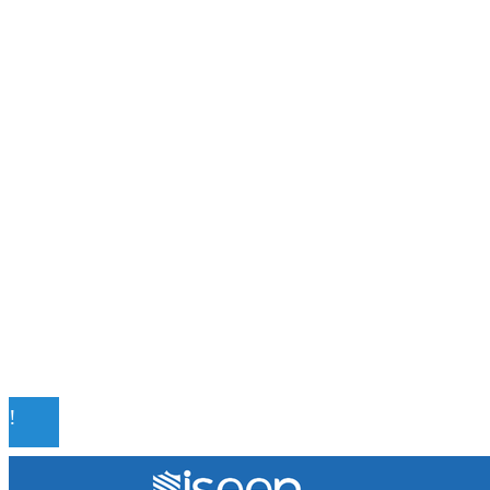
reconocidos por la UNESCO
Lecciones históricas de la Gran Depresión para 
regulación bancaria moderna
Las misiones espaciales clave que transformaron
conocimiento humano
Los teatros históricos que siguen convocando a
públicos contemporáneos
Mapa Del Sitio
Quiénes somos
Políticas de Privacidad
Contacto
© 2020 Todos los derechos reservados.