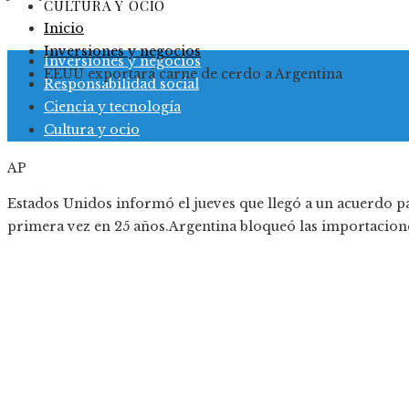
CULTURA Y OCIO
Inicio
Inversiones y negocios
Inversiones y negocios
EEUU exportará carne de cerdo a Argentina
Responsabilidad social
Ciencia y tecnología
Cultura y ocio
AP
Estados Unidos informó el jueves que llegó a un acuerdo p
primera vez en 25 años.Argentina bloqueó las importacion