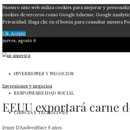
Nuestro sitio web utiliza cookies para mejorar y personaliz
cookies de terceros como Google Adsense, Google Analytics, 
Privacidad. Haga clic en el botón para consultar nuestra Pol
Ok, Acepto
jueves, agosto 6
Quiénes somos
Políticas de Privacidad
INVERSIONES Y NEGOCIOS
Inversiones y negocios
Contacto
RESPONSABILIDAD SOCIAL
EEUU exportará carne d
CIENCIA Y TECNOLOGÍA
Jenny D'Andrea
Hace 9 años