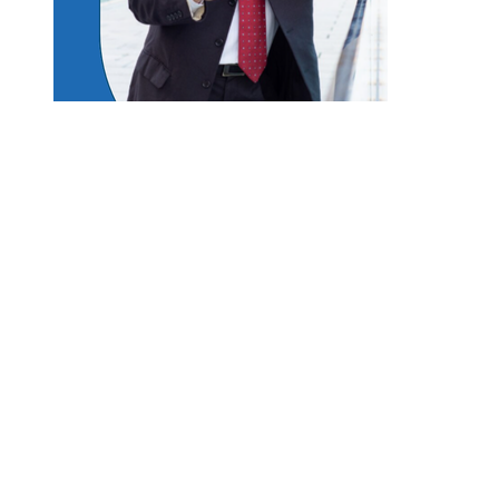
Entradas Recientes
Lecciones históricas de la Gran Depresión para 
regulación bancaria moderna
Las misiones espaciales clave que transformaron
conocimiento humano
Los teatros históricos que siguen convocando a
públicos contemporáneos
Las 15 donaciones individuales más grandes y su
en la filantropía sostenible
El papel del Arrecife Barrera de Belice en la
economía azul