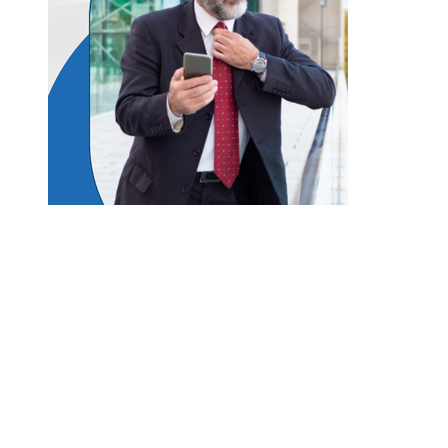
Entradas Recientes
Qué es la microbiota intestinal y por qué es vital
para tu salud
Los eventos musicales más antiguos que siguen
vigentes y activos en el mundo
Las ciudades que albergan más bienes culturales
reconocidos por la UNESCO