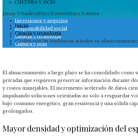
CULTURA Y OCIO
Jenny D'Andrea
Hace 3 meses
Hace 3 meses
Inversiones y negocios
Inicio
Responsabilidad social
Ciencia y tecnología
Ciencia y tecnología
¿Cuáles son las tendencias actuales en almacenamient
Cultura y ocio
El almacenamiento a largo plazo se ha consolidado como un
privadas que requieren preservar información durante déca
y costos manejables. El incremento acelerado de datos científ
impulsando soluciones orientadas no solo a resguardar vo
bajo consumo energético, gran resistencia y una sólida ca
prolongados.
Mayor densidad y optimización del es