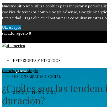
Nuestro sitio web utiliza cookies para mejorar y personaliz
cookies de terceros como Google Adsense, Google Analytics, 
Privacidad. Haga clic en el botón para consultar nuestra Pol
Ok, Acepto
sábado, agosto 8
Quiénes somos
Políticas de Privacidad
INVERSIONES Y NEGOCIOS
Ciencia y tecnología
Contacto
RESPONSABILIDAD SOCIAL
¿Cuáles son las tendenc
CIENCIA Y TECNOLOGÍA
duración?