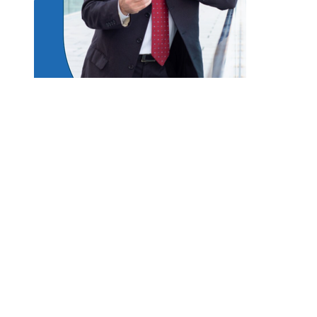
Entradas Recientes
Disney apuesta por TikTok para fortalecer la
conexión con Disney+
Modelos corporativos de RSC que mejoran la
movilidad urbana en las regiones de Bélgica
La escena post-créditos de Spider-Man: Brand 
Day y la incógnita sobre el futuro del MCU
Qué es la microbiota intestinal y por qué es vital
para tu salud
Los eventos musicales más antiguos que siguen
vigentes y activos en el mundo