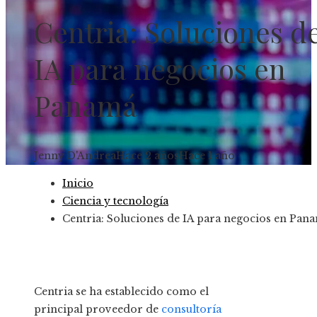
Centria: Soluciones d
IA para negocios en
Panamá
Jenny D'Andrea
Hace 2 años
Hace 1 año
Inicio
Ciencia y tecnología
Centria: Soluciones de IA para negocios en Pan
Centria se ha establecido como el
principal proveedor de
consultoría