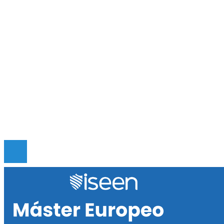
Las 15 donaciones individuales más grandes y su
en la filantropía sostenible
El papel del Arrecife Barrera de Belice en la
economía azul
Mapa Del Sitio
Quiénes somos
Políticas de Privacidad
Contacto
© 2020 Todos los derechos reservados.