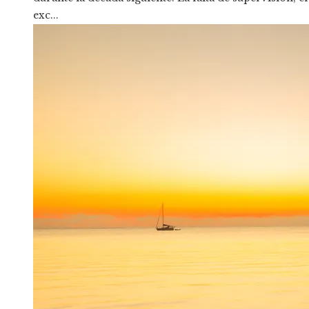
exc...