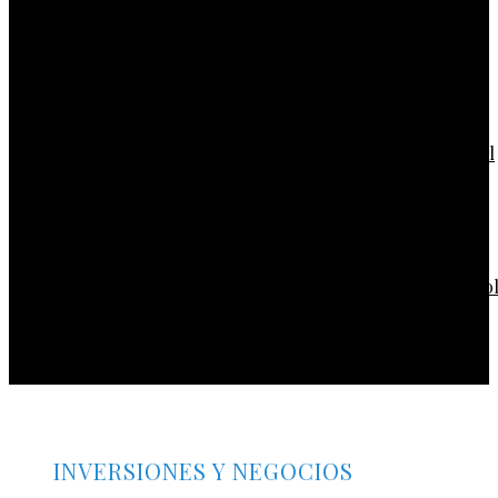
Las ciudades que albergan más bienes culturales
reconocidos por la UNESCO
Lecciones históricas de la Gran Depresión para la
regulación bancaria moderna
Las misiones espaciales clave que transformaron el
conocimiento humano
Los teatros históricos que siguen convocando a
públicos contemporáneos
Las 15 donaciones individuales más grandes y su ro
la filantropía sostenible
INVERSIONES Y NEGOCIOS