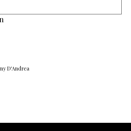
ón
nny D'Andrea