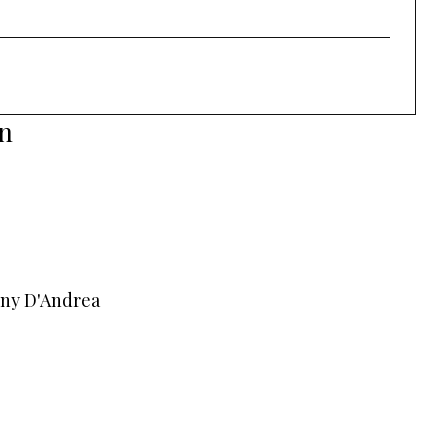
ón
nny D'Andrea