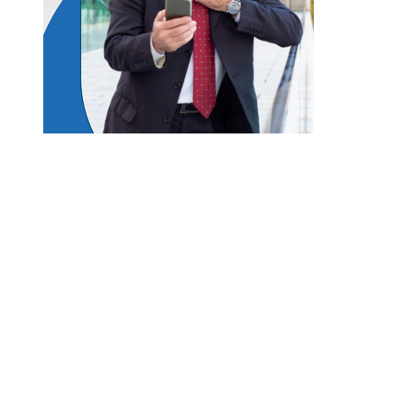
Entradas Recientes
Los eventos musicales más antiguos que siguen
vigentes y activos en el mundo
Las ciudades que albergan más bienes culturales
reconocidos por la UNESCO
Lecciones históricas de la Gran Depresión para 
regulación bancaria moderna
Las misiones espaciales clave que transformaron
conocimiento humano
Los teatros históricos que siguen convocando a