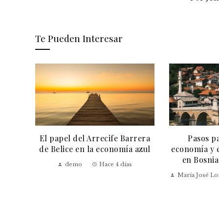
Te Pueden Interesar
a Gran
El papel del Arrecife Barrera
Pasos pa
ación
de Belice en la economía azul
economía y e
en Bosnia
demo
Hace 4 días
María José L